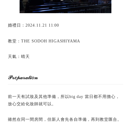
婚禮日：2024.11.21 11:00
教堂：THE SODOH HIGASHIYAMA
天氣：晴天
𝒫𝓇𝑒𝓅𝒶𝓇𝒶𝓉𝒾𝑜𝓃
前一天有試妝及其他準備，所以big day 當日都不用擔心，
放心交給化妝師就可以。
雖然在同一間房間，但新人會先各自準備，再到教堂匯合。