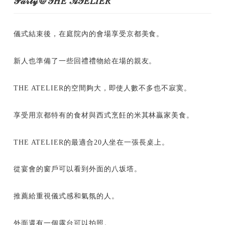
𝒫𝒶𝓇𝓉𝓎＠𝒯𝐻𝐸 𝒜𝒯𝐸𝐿𝐼𝐸𝑅
儀式結束後，在庭院內的會場享受京都美食。
新人也準備了一些回禮禮物給在場的親友。
THE ATELIER的空間夠大，即使人數不多也不寂寞。
享受用京都特有的食材與西式烹飪的米其林贏家美食。
THE ATELIER的最適合20人坐在一張長桌上。
從宴會的窗戶可以看到外面的八坂塔。
推薦給重視儀式感和氣氛的人。
外面還有一個露台可以拍照。