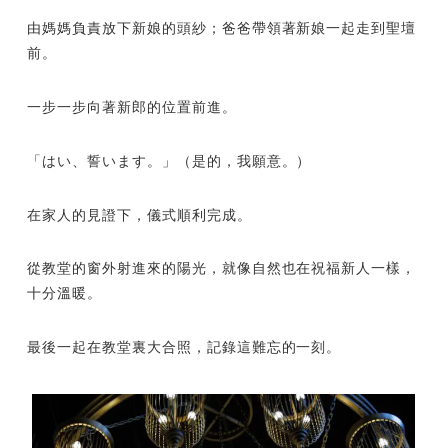
由媽媽負責放下新娘的頭紗；爸爸帶領著新娘一起走到聖壇
前。
一步一步向著新郎的位置前進。
「はい、誓います。」（是的，我願意。）
在家人的見證下，儀式順利完成。
從教堂的窗外射進來的陽光，就像自然也在祝福新人一樣，
十分溫暖。
最後一起在教堂裏大合照，記錄這難忘的一刻。