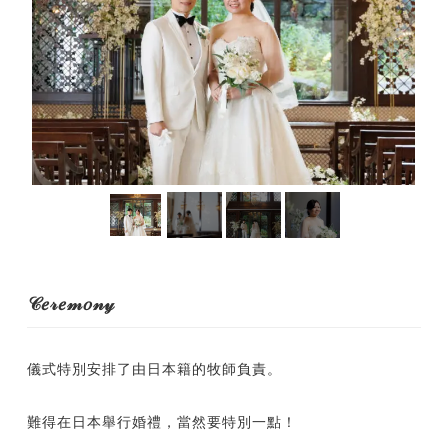
𝒞𝑒𝓇𝑒𝓂𝑜𝓃𝓎
儀式特別安排了由日本籍的牧師負責。
難得在日本舉行婚禮，當然要特別一點！