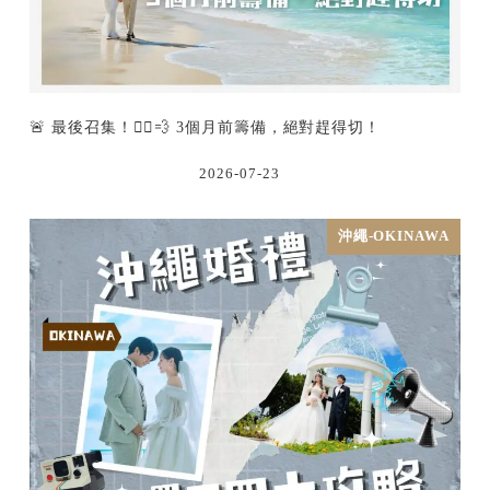
🚨 最後召集！🏃‍♂️💨 3個月前籌備，絕對趕得切！
2026-07-23
沖繩-OKINAWA