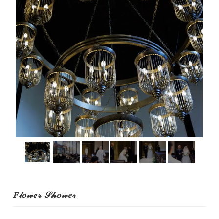
𝐹𝓁𝑜𝓌𝑒𝓇 𝒮𝒽𝑜𝓌𝑒𝓇