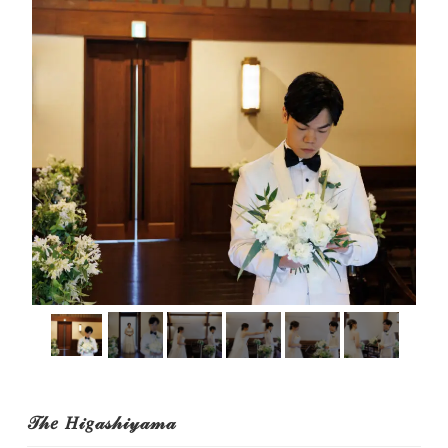
𝒯𝒽𝑒 𝐻𝒾𝑔𝒶𝓈𝒽𝒾𝓎𝒶𝓂𝒶