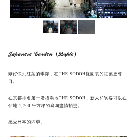
𝒥𝒶𝓅𝒶𝓃𝑒𝓈𝑒 𝒢𝒶𝓇𝒹𝑒𝓃（𝑀𝒶𝓅𝓁𝑒）
剛好快到紅葉的季節，在THE SODOH庭園裏的紅葉更奪
目。
在京都排名第一婚禮場地THE SODOH，新人和賓客可以在
佔地 1,700 平方坪的庭園盡情拍照。
感受日本的四季。