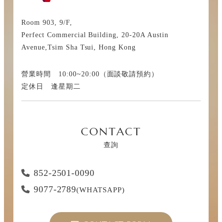
Room 903, 9/F,
Perfect Commercial Building, 20-20A Austin
Avenue,Tsim Sha Tsui, Hong Kong
營業時間 10:00~20:00（面談敬請預約）
定休日 逢星期二
CONTACT
查詢
852-2501-0090
9077-2789
(WHATSAPP)