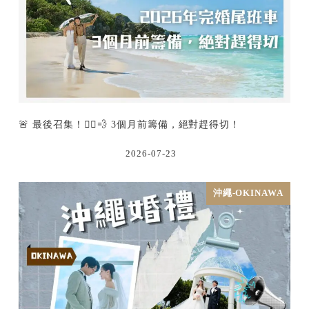
🚨 最後召集！🏃‍♂️💨 3個月前籌備，絕對趕得切！
2026-07-23
沖繩-OKINAWA