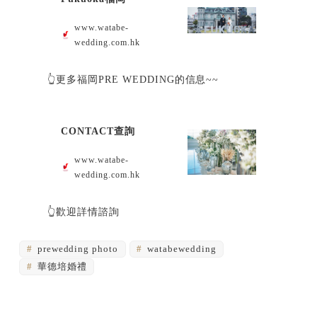
www.watabe-
wedding.com.hk
👆更多福岡PRE WEDDING的信息~~
CONTACT查詢
www.watabe-
wedding.com.hk
👆歡迎詳情諮詢
prewedding photo
watabewedding
華德培婚禮