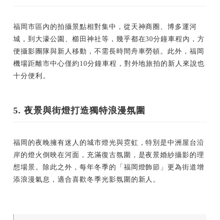
福岡市區內的拍攝景點相對集中，從天神商圈、博多運河
城，到大濠公園、櫛田神社等，幾乎都在30分鐘車程內，方
便攝影團隊與新人移動，不需長時間舟車勞頓。此外，福岡
機場距離市中心僅約10分鐘車程，對外地旅拍的新人來說也
十分便利。
5.
夜景與街燈打造獨特浪漫氛圍
福岡的夜晚擁有迷人的城市燈光與霓虹，特別是中洲屋台沿
岸的燈火倒映在河面，充滿復古氛圍，是夜景婚紗攝影的理
想場景。除此之外，每年冬季的「福岡燈飾節」更為街道增
添浪漫氣息，適合喜歡冬季光影氛圍的新人。