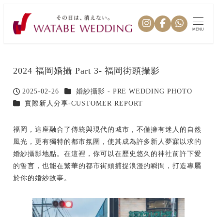
MENU
2024 福岡婚攝 Part 3- 福岡街頭攝影
カテゴリー
2025-02-26
婚紗攝影 - PRE WEDDING PHOTO
投稿日
カテゴリー
實際新人分享-CUSTOMER REPORT
福岡，這座融合了傳統與現代的城市，不僅擁有迷人的自然
風光，更有獨特的都市氛圍，使其成為許多新人夢寐以求的
婚紗攝影地點。在這裡，你可以在歷史悠久的神社前許下愛
的誓言，也能在繁華的都市街頭捕捉浪漫的瞬間，打造專屬
於你的婚紗故事。