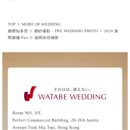
TOP
MORE OF WEDDING
婚禮知多些
婚紗攝影 – PRE WEDDING PHOTO
2024 福
岡婚攝 Part 3- 福岡街頭攝影
Room 903, 9/F,
Perfect Commercial Building, 20-20A Austin
Avenue,Tsim Sha Tsui, Hong Kong