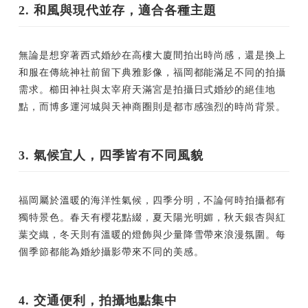
2.
和風與現代並存，適合各種主題
無論是想穿著西式婚紗在高樓大廈間拍出時尚感，還是換上
和服在傳統神社前留下典雅影像，福岡都能滿足不同的拍攝
需求。櫛田神社與太宰府天滿宮是拍攝日式婚紗的絕佳地
點，而博多運河城與天神商圈則是都市感強烈的時尚背景。
3.
氣候宜人，四季皆有不同風貌
福岡屬於溫暖的海洋性氣候，四季分明，不論何時拍攝都有
獨特景色。春天有櫻花點綴，夏天陽光明媚，秋天銀杏與紅
葉交織，冬天則有溫暖的燈飾與少量降雪帶來浪漫氛圍。每
個季節都能為婚紗攝影帶來不同的美感。
4.
交通便利，拍攝地點集中