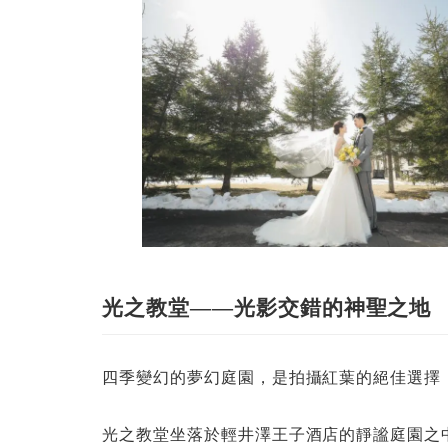
光之教堂——光影交錯的神聖之地
四季變幻的夢幻庭園，是拍攝紅葉的絕佳選擇
光之教堂坐落於輕井澤王子酒店的靜謐庭園之