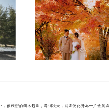
中，被茂密的樹木包圍，每到秋天，庭園便化身為一片金黃