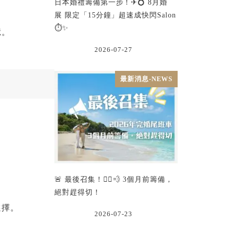
日本婚禮籌備第一步！✈💍 8月婚
展 限定「15分鐘」超速成快閃Salon
⏱️✨
憶。
2026-07-27
最新消息-NEWS
🚨 最後召集！🏃‍♂️💨 3個月前籌備，
絕對趕得切！
選擇。
2026-07-23