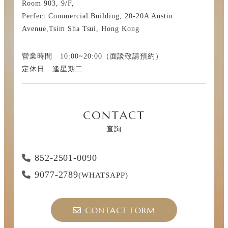
Room 903, 9/F,
Perfect Commercial Building, 20-20A Austin
Avenue,Tsim Sha Tsui, Hong Kong
營業時間 10:00~20:00（面談敬請預約）
定休日 逢星期二
CONTACT
查詢
852-2501-0090
9077-2789
(WHATSAPP)
CONTACT FORM