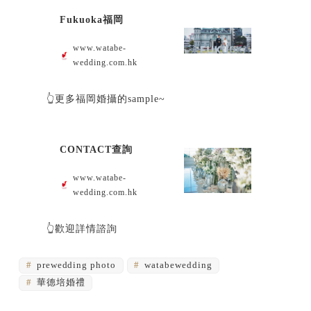
Fukuoka福岡
www.watabe-
wedding.com.hk
👆更多福岡婚攝的sample~
CONTACT查詢
www.watabe-
wedding.com.hk
👆歡迎詳情諮詢
prewedding photo
watabewedding
華德培婚禮