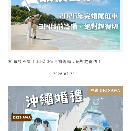
🚨 最後召集！🏃‍♂️💨 3個月前籌備，絕對趕得切！
2026-07-23
沖繩-OKINAWA