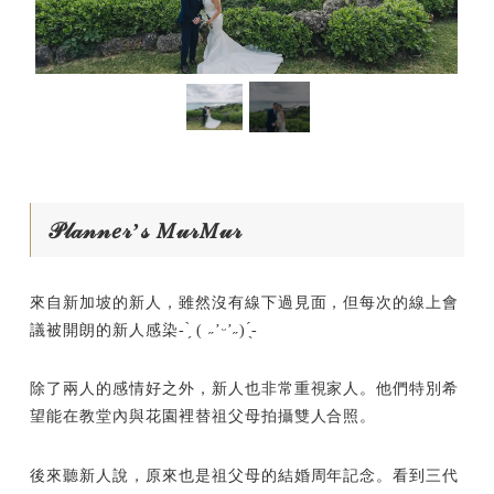
𝒫𝓁𝒶𝓃𝓃𝑒𝓇’𝓈 𝑀𝓊𝓇𝑀𝓊𝓇
來自新加坡的新人，雖然沒有線下過見面，但每次的線上會
議被開朗的新人感染- ̗̀ ( ˶’ᵕ’˶) ̖́-
除了兩人的感情好之外，新人也非常重視家人。他們特別希
望能在教堂內與花園裡替祖父母拍攝雙人合照。
後來聽新人說，原來也是祖父母的結婚周年記念。看到三代