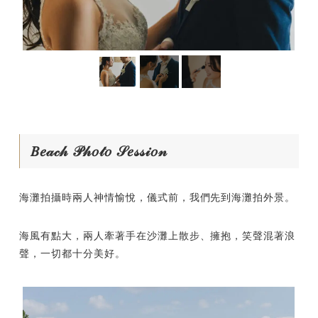
𝐵𝑒𝒶𝒸𝒽 𝒫𝒽𝑜𝓉𝑜 𝒮𝑒𝓈𝓈𝒾𝑜𝓃
海灘拍攝時兩人神情愉悅，儀式前，我們先到海灘拍外景。
海風有點大，兩人牽著手在沙灘上散步、擁抱，笑聲混著浪
聲，一切都十分美好。