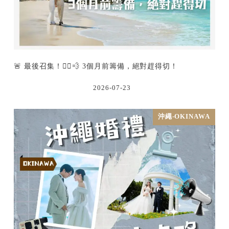
🚨 最後召集！🏃‍♂️💨 3個月前籌備，絕對趕得切！
2026-07-23
沖繩-OKINAWA