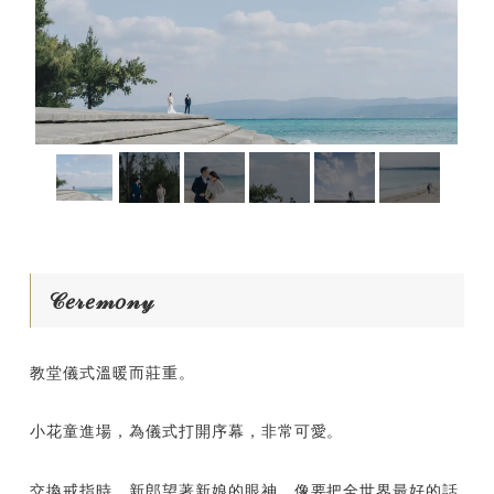
𝒞𝑒𝓇𝑒𝓂𝑜𝓃𝓎
教堂儀式溫暖而莊重。
小花童進場，為儀式打開序幕，非常可愛。
交換戒指時，新郎望著新娘的眼神，像要把全世界最好的話