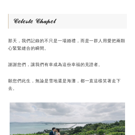
𝒞𝑒𝓁𝑒𝓈𝓉𝑒 𝒞𝒽𝒶𝓅𝑒𝓁
那天，我們記錄的不只是一場婚禮，而是一群人用愛把兩顆
心緊緊縫合的瞬間。
謝謝您們，讓我們有幸成為這份幸福的見證者。
願您們此生，無論是雪地還是海灘，都一直這樣笑著走下
去。