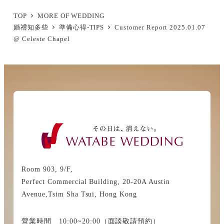
TOP
MORE OF WEDDING
婚禮知多些
準備心得-TIPS
Customer Report 2025.01.07
@ Celeste Chapel
Room 903, 9/F,
Perfect Commercial Building, 20-20A Austin
Avenue,Tsim Sha Tsui, Hong Kong
營業時間 10:00~20:00（面談敬請預約）