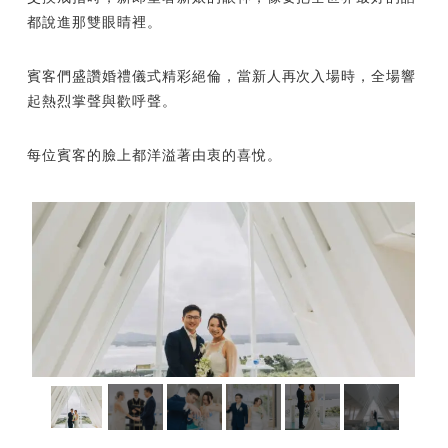
都說進那雙眼睛裡。
賓客們盛讚婚禮儀式精彩絕倫，當新人再次入場時，全場響
起熱烈掌聲與歡呼聲。
每位賓客的臉上都洋溢著由衷的喜悅。