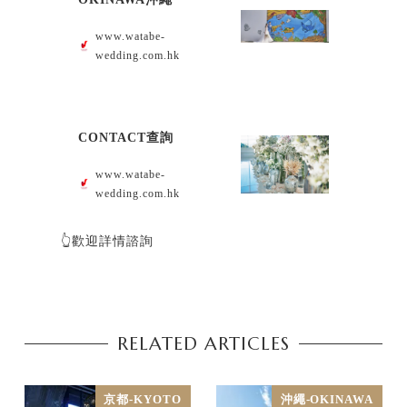
www.watabe-
wedding.com.hk
CONTACT查詢
www.watabe-
wedding.com.hk
👆歡迎詳情諮詢
RELATED ARTICLES
京都-KYOTO
沖繩-OKINAWA