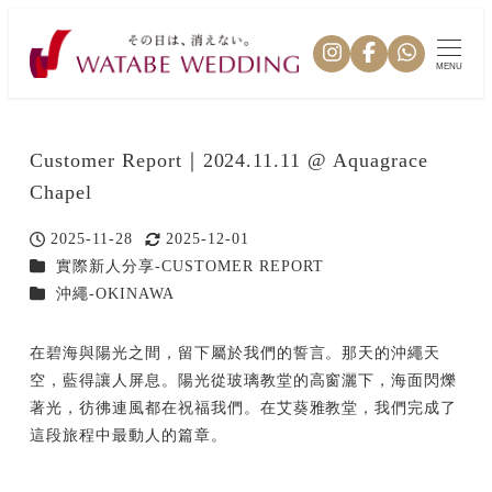
MENU
Customer Report｜2024.11.11 @ Aquagrace
Chapel
2025-11-28
2025-12-01
投稿日
更新日
カテゴリー
實際新人分享-CUSTOMER REPORT
カテゴリー
沖繩-OKINAWA
在碧海與陽光之間，留下屬於我們的誓言。那天的沖繩天
空，藍得讓人屏息。陽光從玻璃教堂的高窗灑下，海面閃爍
著光，彷彿連風都在祝福我們。在艾葵雅教堂，我們完成了
這段旅程中最動人的篇章。