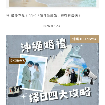
🚨 最後召集！🏃‍♂️💨 3個月前籌備，絕對趕得切！
2026-07-23
沖繩-OKINAWA