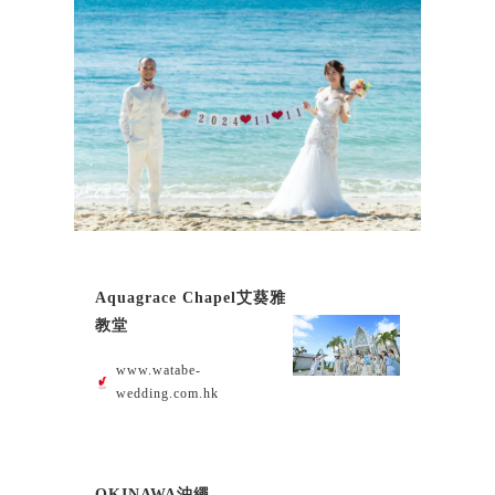
Aquagrace Chapel艾葵雅
教堂
www.watabe-
wedding.com.hk
OKINAWA沖繩