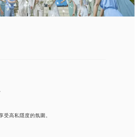
。
享受高私隱度的氛圍。