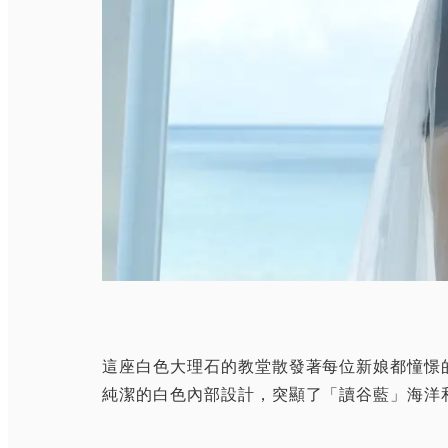
這座白色大理石的教堂散發著每位新娘都憧憬
純潔的白色內部設計，突顯了「讀谷藍」海洋