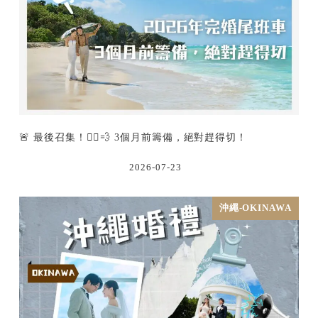
🚨 最後召集！🏃‍♂️💨 3個月前籌備，絕對趕得切！
2026-07-23
沖繩-OKINAWA