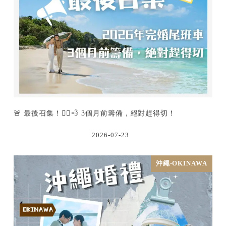
🚨 最後召集！🏃‍♂️💨 3個月前籌備，絕對趕得切！
2026-07-23
沖繩-OKINAWA