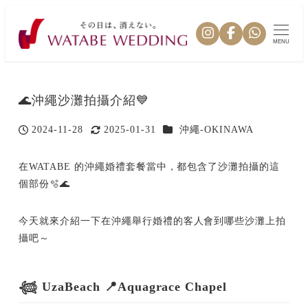
MENU
🌊沖繩沙灘拍攝介紹💙
カテゴリー
2024-11-28
2025-01-31
沖繩-OKINAWA
投稿日
更新日
在WATABE 的沖繩婚禮套餐當中，都包含了沙灘拍攝的這
個部份🫧🌊
今天就來介紹一下在沖繩舉行婚禮的客人會到哪些沙灘上拍
攝吧～
𓆉 UzaBeach 📍Aquagrace Chapel