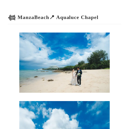
𓆉 ManzaBeach📍 Aqualuce Chapel