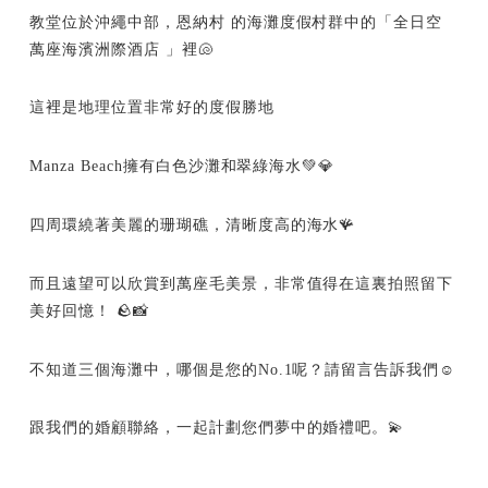
教堂位於沖繩中部，恩納村 的海灘度假村群中的「全日空
萬座海濱洲際酒店 」裡🐚
這裡是地理位置非常好的度假勝地
Manza Beach擁有白色沙灘和翠綠海水💚💎
四周環繞著美麗的珊瑚礁，清晰度高的海水🪸
而且遠望可以欣賞到萬座毛美景，非常值得在這裏拍照留下
美好回憶！ 🪨📸
不知道三個海灘中，哪個是您的No.1呢？請留言告訴我們☺
跟我們的婚顧聯絡，一起計劃您們夢中的婚禮吧。💫