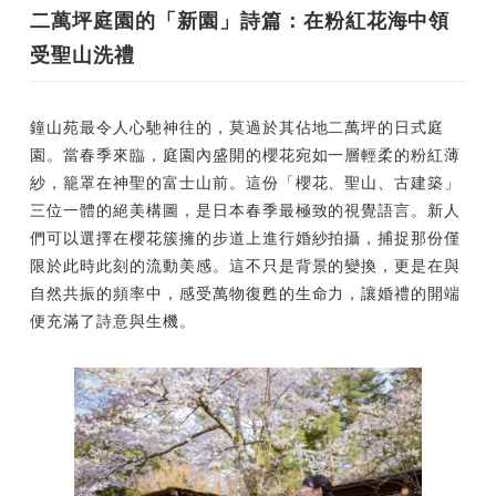
二萬坪庭園的「新園」詩篇：在粉紅花海中領
受聖山洗禮
鐘山苑最令人心馳神往的，莫過於其佔地二萬坪的日式庭
園。當春季來臨，庭園內盛開的櫻花宛如一層輕柔的粉紅薄
紗，籠罩在神聖的富士山前。這份「櫻花、聖山、古建築」
三位一體的絕美構圖，是日本春季最極致的視覺語言。新人
們可以選擇在櫻花簇擁的步道上進行婚紗拍攝，捕捉那份僅
限於此時此刻的流動美感。這不只是背景的變換，更是在與
自然共振的頻率中，感受萬物復甦的生命力，讓婚禮的開端
便充滿了詩意與生機。