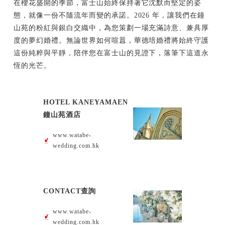
在櫻花盛開的季節，富士山始終保持著它沈默而堅定的姿
態，就像一份不隨流年而變的承諾。2026 年，讓我們在鐘
山苑的粉紅與銀白交織中，為您策劃一場充滿詩意、兼具厚
度的夢幻婚禮。無論世界如何喧囂，華德培婚禮將始終守護
這份純粹與平靜，陪伴您在富士山的見證下，落筆下這道永
恆的光芒。
HOTEL KANEYAMAEN
鐘山苑酒店
www.watabe-
wedding.com.hk
CONTACT查詢
www.watabe-
wedding.com.hk