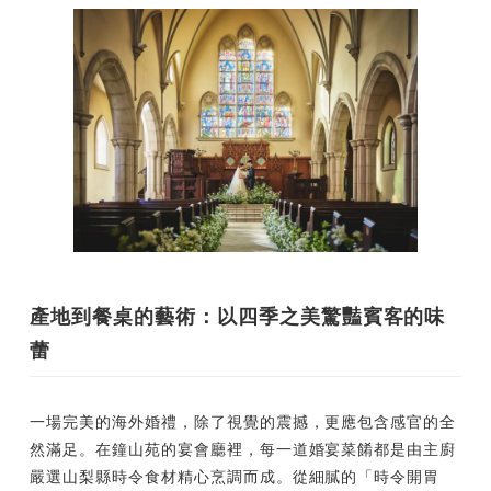
產地到餐桌的藝術：以四季之美驚豔賓客的味
蕾
一場完美的海外婚禮，除了視覺的震撼，更應包含感官的全
然滿足。在鐘山苑的宴會廳裡，每一道婚宴菜餚都是由主廚
嚴選山梨縣時令食材精心烹調而成。從細膩的「時令開胃