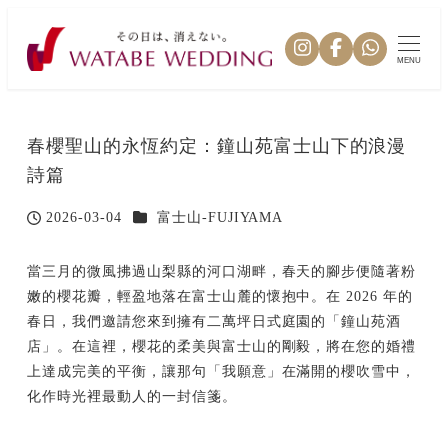
MENU
春櫻聖山的永恆約定：鐘山苑富士山下的浪漫
詩篇
カテゴリー
2026-03-04
富士山-FUJIYAMA
投稿日
當三月的微風拂過山梨縣的河口湖畔，春天的腳步便隨著粉
嫩的櫻花瓣，輕盈地落在富士山麓的懷抱中。在 2026 年的
春日，我們邀請您來到擁有二萬坪日式庭園的「鐘山苑酒
店」。在這裡，櫻花的柔美與富士山的剛毅，將在您的婚禮
上達成完美的平衡，讓那句「我願意」在滿開的櫻吹雪中，
化作時光裡最動人的一封信箋。