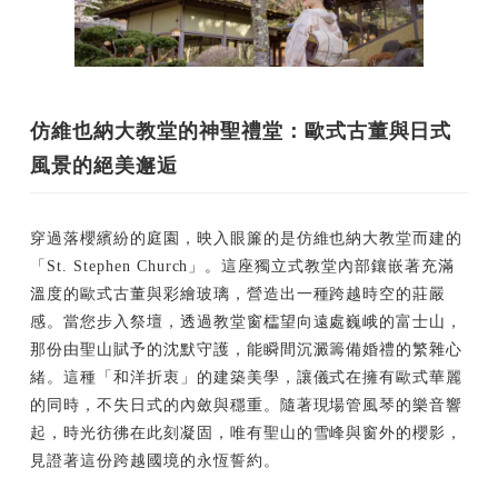
仿維也納大教堂的神聖禮堂：歐式古董與日式
風景的絕美邂逅
穿過落櫻繽紛的庭園，映入眼簾的是仿維也納大教堂而建的
「St. Stephen Church」。這座獨立式教堂內部鑲嵌著充滿
溫度的歐式古董與彩繪玻璃，營造出一種跨越時空的莊嚴
感。當您步入祭壇，透過教堂窗櫺望向遠處巍峨的富士山，
那份由聖山賦予的沈默守護，能瞬間沉澱籌備婚禮的繁雜心
緒。這種「和洋折衷」的建築美學，讓儀式在擁有歐式華麗
的同時，不失日式的內斂與穩重。隨著現場管風琴的樂音響
起，時光彷彿在此刻凝固，唯有聖山的雪峰與窗外的櫻影，
見證著這份跨越國境的永恆誓約。