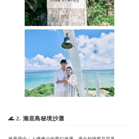
🌊 2. 瀨底島秘境沙灘
推薦理由：人煙稀少的夢幻海灘、適合拍攝蜜月寫真