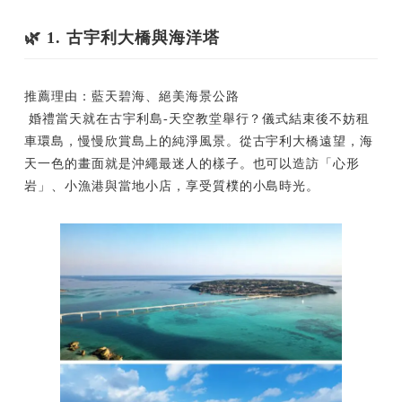
🌿 1. 古宇利大橋與海洋塔
推薦理由：藍天碧海、絕美海景公路
婚禮當天就在古宇利島-天空教堂舉行？儀式結束後不妨租
車環島，慢慢欣賞島上的純淨風景。從古宇利大橋遠望，海
天一色的畫面就是沖繩最迷人的樣子。也可以造訪「心形
岩」、小漁港與當地小店，享受質樸的小島時光。