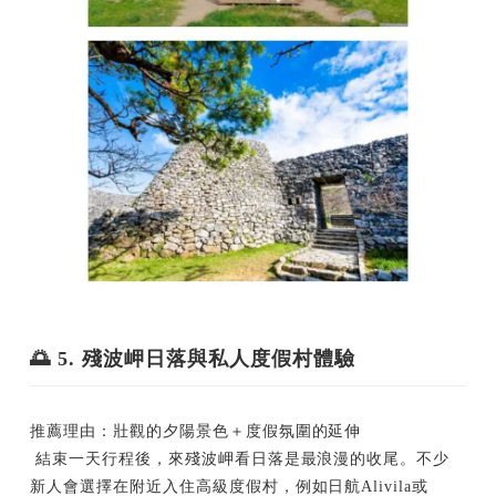
🌅 5. 殘波岬日落與私人度假村體驗
推薦理由：壯觀的夕陽景色＋度假氛圍的延伸
結束一天行程後，來殘波岬看日落是最浪漫的收尾。不少
新人會選擇在附近入住高級度假村，例如日航Alivila或