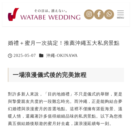
MENU
婚禮＋蜜月一次搞定！推薦沖繩五大私房景點
カテゴリー
2025-05-07
沖繩-OKINAWA
投稿日
一場浪漫儀式後的完美旅程
對許多新人來說，「目的地婚禮」不只是儀式的舉辦，更是
與摯愛親友共度的一段難忘時光。而沖繩，正是能夠結合夢
幻婚禮與浪漫蜜月的首選地點。這裡不僅擁有湛藍海景、溫
暖人情，還藏著許多值得細細品味的私房景點。以下為您推
薦五個結婚後順遊的蜜月好去處，讓浪漫延續每一刻。