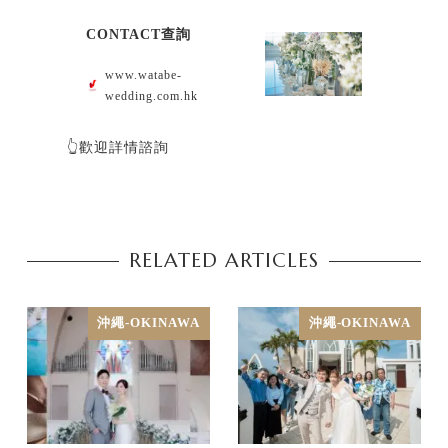
CONTACT查詢
www.watabe-
wedding.com.hk
👆歡迎詳情諮詢
RELATED ARTICLES
沖繩-OKINAWA
沖繩-OKINAWA