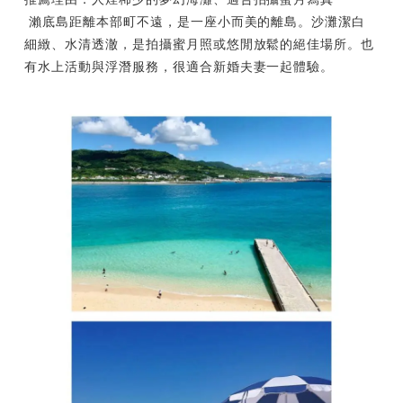
瀨底島距離本部町不遠，是一座小而美的離島。沙灘潔白
細緻、水清透澈，是拍攝蜜月照或悠閒放鬆的絕佳場所。也
有水上活動與浮潛服務，很適合新婚夫妻一起體驗。