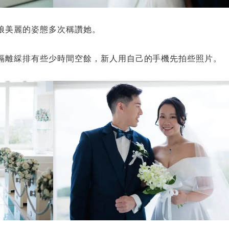
娘美麗的姿態多次稱讚她。
隔離綵排有些少時間空餘，新人用自己的手機先拍些照片。