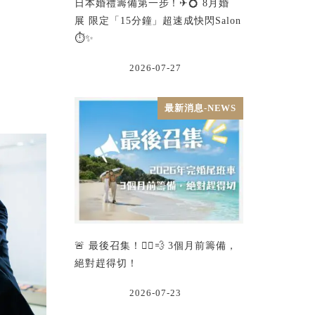
日本婚禮籌備第一步！✈💍 8月婚
展 限定「15分鐘」超速成快閃Salon
⏱️✨
2026-07-27
最新消息-NEWS
🚨 最後召集！🏃‍♂️💨 3個月前籌備，
絕對趕得切！
2026-07-23