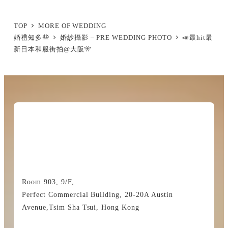
TOP
MORE OF WEDDING
婚禮知多些
婚紗攝影 – PRE WEDDING PHOTO
📣最hit最
新日本和服街拍@大阪🎌
Room 903, 9/F,
Perfect Commercial Building, 20-20A Austin
Avenue,Tsim Sha Tsui, Hong Kong