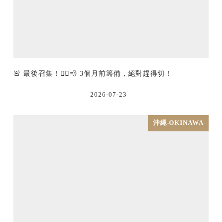
🚨 最後召集！🏃‍♂️💨 3個月前籌備，絕對趕得切！
2026-07-23
沖繩-OKINAWA