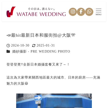
MENU
📣最hit最新日本和服街拍@大阪🎌
2024-10-30
2025-01-31
投稿日
更新日
カテゴリー
婚紗攝影 - PRE WEDDING PHOTO
登登登凳‼全新日本婚攝套餐又來了～！
這次為大家帶來關西地區最大的城市、日本的廚房——充滿
魅力的大阪😆