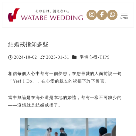
MENU
結婚戒指知多些
カテゴリー
2024-10-02
2025-01-31
準備心得-TIPS
投稿日
更新日
相信每個人心中都有一個夢想，在您最愛的人面前說一句
「Yes! I Do」，在心愛的親友的祝福下許下誓言。
當中無論是在海外還是本地的婚禮，都有一樣不可缺少的
——沒錯就是結婚戒指了。