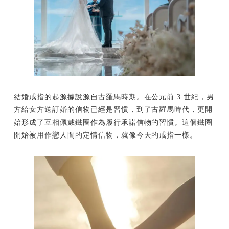
結婚戒指的起源據說源自古羅馬時期。在公元前 3 世紀，男
方給女方送訂婚的信物已經是習慣，到了古羅馬時代，更開
始形成了互相佩戴鐵圈作為履行承諾信物的習慣。這個鐵圈
開始被用作戀人間的定情信物，就像今天的戒指一樣。