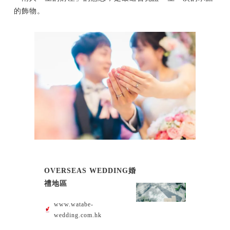
的飾物。
OVERSEAS WEDDING婚
禮地區
www.watabe-
wedding.com.hk