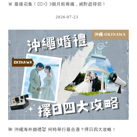
🚨 最後召集！🏃‍♂️💨 3個月前籌備，絕對趕得切！
2026-07-23
沖繩-OKINAWA
🌺 沖繩海外婚禮💒 何時舉行最合適？擇日四大攻略！