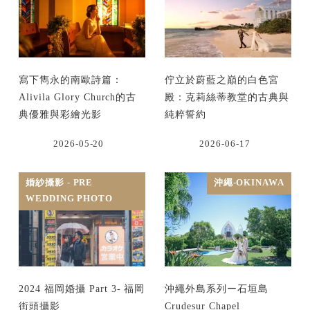
寫下雋永的南歐詩篇：
佇立於蔚藍之巔的白色宮
Alivila Glory Church的古
殿：克莉絲蒂教堂的古典與
典優雅與彩繪光影
純粹誓約
2026-05-20
2026-06-17
婚紗攝影 - PRE
沖繩-OKINAWA
WEDDING PHOTO
2024 福岡婚攝 Part 3- 福岡
沖繩外島系列ー石垣島
街頭攝影
Crudesur Chapel