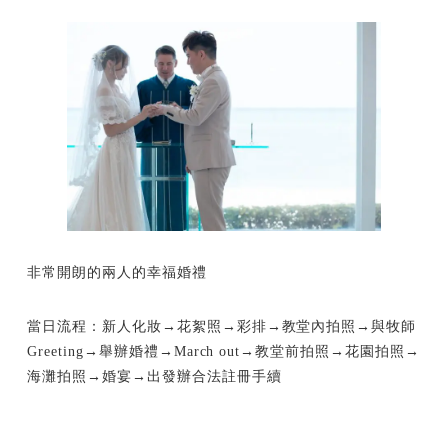
非常開朗的兩人的幸福婚禮
當日流程：新人化妝→花絮照→彩排→教堂內拍照→與牧師
Greeting→舉辦婚禮→March out→教堂前拍照→花園拍照→
海灘拍照→婚宴→出發辦合法註冊手續