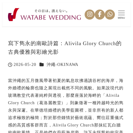
MENU
寫下雋永的南歐詩篇：Alivila Glory Church的
古典優雅與彩繪光影
カテゴリー
2026-05-20
沖繩-OKINAWA
投稿日
當沖繩的五月微風帶著初夏的氣息吹拂過讀谷村的海岸，海
外婚禮的輪廓也隨之展現出截然不同的風貌。如果說現代的
玻璃教堂代表著純粹與透視，那麼座落於海畔的「Alivila
Glory Church（葛洛麗教堂）」則象徵著一種跨越時光的雋
永與深邃。在華德培婚禮的美學藍圖裡，並非所有的新人都
追求極致的極簡；對於那些鍾情於藝術底蘊、嚮往莊重儀式
感的高質感客群而言，Alivila Glory Church那抹紅瓦白牆
的南歐風情，正是他們在蔚藍海岸旁，許下永恆誓約的完美