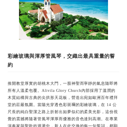
彩繪玻璃與渾厚管風琴，交織出最具重量的誓
約
推開教堂厚實的胡桃木大門，一股神聖而寧靜的氣息隨即將
所有人溫柔包覆。Alivila Glory Church內部採用了溫潤的
木質結構與古典的尖拱形天花板，營造出宛如歐洲百年禮拜
堂的莊嚴氛圍。當陽光穿透色彩斑斕的彩繪玻璃，在 14 公
尺長的純白聖潔之路上折射出如夢似幻的柔美光影，這份視
覺的震撼將隨著管風琴渾厚而優雅的音色達到高潮。在專業
演奏家與聖歌的迴盪中，新人在此交換的每一句誓詞，都顯