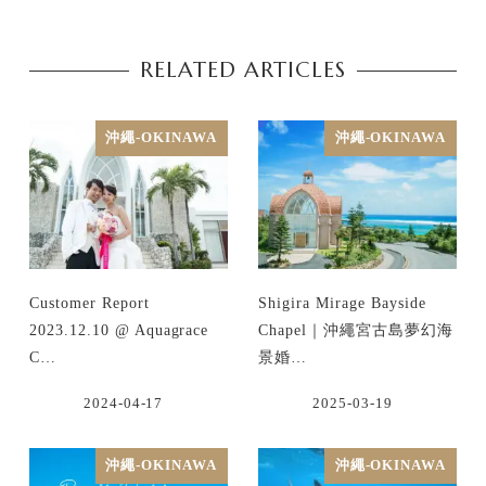
RELATED ARTICLES
沖繩-OKINAWA
沖繩-OKINAWA
Customer Report
Shigira Mirage Bayside
2023.12.10 @ Aquagrace
Chapel｜沖繩宮古島夢幻海
C…
景婚…
2024-04-17
2025-03-19
沖繩-OKINAWA
沖繩-OKINAWA