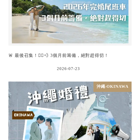
🚨 最後召集！🏃‍♂️💨 3個月前籌備，絕對趕得切！
2026-07-23
沖繩-OKINAWA