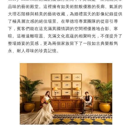
品味的藝術殿堂。這裡擁有如美術館般優雅的長廊、氣派的
大理石階梯與精美的藝術收藏，為婚禮當天的影像紀錄提供
了極具層次感的絕佳場景。在華德培專業團隊的從容引導
下，賓客們能在這充滿異國情調的空間裡優雅地合影、寒
暄。這種遠離喧囂、充滿文化底蘊的相聚時光，不僅提升了
整場婚宴的質感，更為兩個家族留下了一段如古典樂般雋
永、耐人尋味的珍貴記憶。