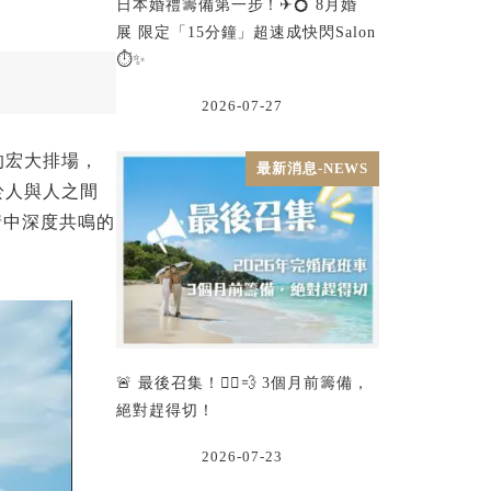
日本婚禮籌備第一步！✈💍 8月婚
展 限定「15分鐘」超速成快閃Salon
⏱️✨
2026-07-27
的宏大排場，
最新消息-NEWS
於人與人之間
情中深度共鳴的
🚨 最後召集！🏃‍♂️💨 3個月前籌備，
絕對趕得切！
2026-07-23