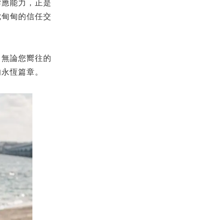
響應能力，正是
沈甸甸的信任交
。無論您嚮往的
的永恆篇章。