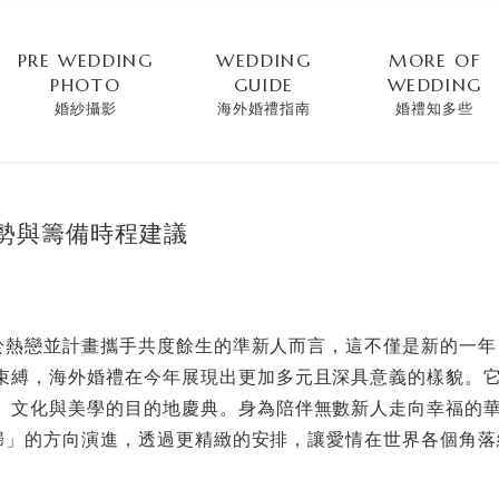
PRE WEDDING
WEDDING
MORE OF
PHOTO
GUIDE
WEDDING
婚紗攝影
海外婚禮指南
婚禮知多些
趨勢與籌備時程建議
正處於熱戀並計畫攜手共度餘生的準新人而言，這不僅是新的一
束縛，海外婚禮在今年展現出更加多元且深具意義的樣貌。
、文化與美學的目的地慶典。身為陪伴無數新人走向幸福的
質回歸」的方向演進，透過更精緻的安排，讓愛情在世界各個角