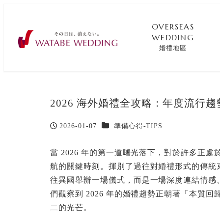
OVERSEAS
WEDDING
婚禮地區
2026 海外婚禮全攻略：年度流行
カテゴリー
2026-01-07
準備心得-TIPS
投稿日
當 2026 年的第一道曙光落下，對於許多
航的關鍵時刻。揮別了過往對婚禮形式的傳統
往異國舉辦一場儀式，而是一場深度連結情感
們觀察到 2026 年的婚禮趨勢正朝著「本
二的光芒。