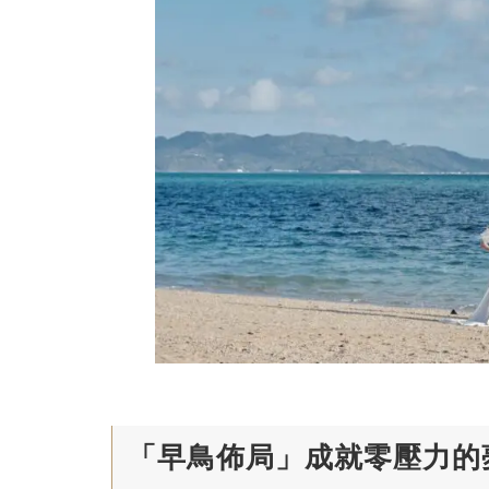
「早鳥佈局」成就零壓力的