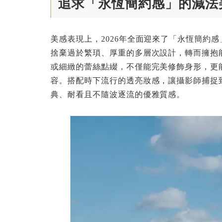
追求「永恆簡約感」的減法
美感表現上，2026年全面迎來了「永恆簡約
捨棄過於繁瑣、厚重的多層次設計，轉而擁抱
或細緻的蕾絲點綴，不僅能完美修飾身形，更
容。搭配時下流行的透亮妝感，讓攝影師捕捉
典、耐看且不隨波逐流的優雅質感。