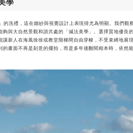
美學
感」的洗禮，這在婚紗與視覺設計上表現得尤為明顯。我們觀
能夠與大自然景觀和諧共處的「減法美學」。選擇質地優良
能讓新人在海風徐徐或教堂階梯間自由穿梭，不受束縛地展
到的畫面不再是刻意的擺拍，而是多年後翻閱相本時，依然