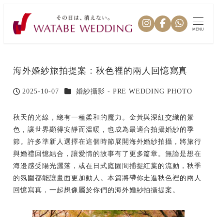
MENU
海外婚紗旅拍提案：秋色裡的兩人回憶寫真
カテゴリー
2025-10-07
婚紗攝影 - PRE WEDDING PHOTO
投稿日
秋天的光線，總有一種柔和的魔力。金黃與深紅交織的景
色，讓世界顯得安靜而溫暖，也成為最適合拍攝婚紗的季
節。許多準新人選擇在這個時節展開海外婚紗拍攝，將旅行
與婚禮回憶結合，讓愛情的故事有了更多篇章。無論是想在
海邊感受陽光灑落，或在日式庭園間捕捉紅葉的流動，秋季
的氛圍都能讓畫面更加動人。本篇將帶你走進秋色裡的兩人
回憶寫真，一起想像屬於你們的海外婚紗拍攝提案。