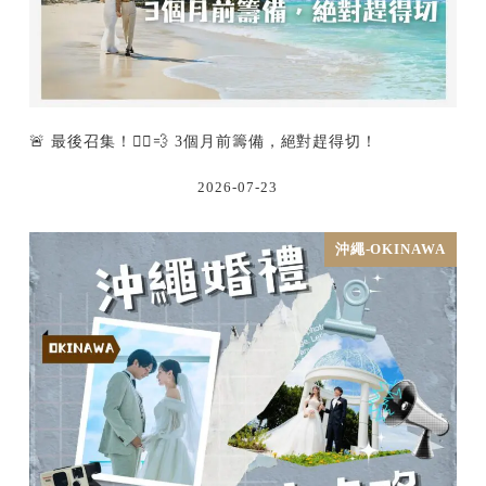
🚨 最後召集！🏃‍♂️💨 3個月前籌備，絕對趕得切！
2026-07-23
沖繩-OKINAWA