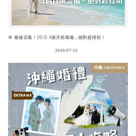
🚨 最後召集！🏃‍♂️💨 3個月前籌備，絕對趕得切！
2026-07-23
沖繩-OKINAWA