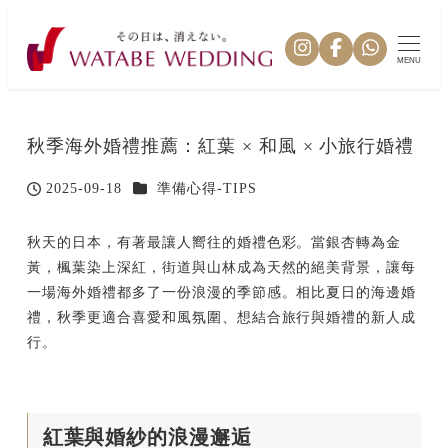
MENU
秋季海外婚禮推薦：紅葉 × 和風 × 小旅行婚禮
カテゴリー
2025-09-18
準備心得-TIPS
投稿日
秋天的日本，有著最讓人嚮往的婚禮色彩。當銀杏轉為金
黃，楓葉染上深紅，街道與山林成為天然的絕美背景，讓每
一場海外婚禮都多了一份浪漫的季節感。相比夏日的海邊婚
禮，秋季更適合喜愛和風氛圍、想結合旅行與婚禮的新人成
行。
紅葉與婚紗的浪漫邂逅