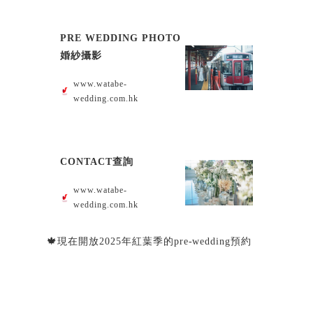
PRE WEDDING PHOTO
婚紗攝影
www.watabe-
wedding.com.hk
CONTACT查詢
www.watabe-
wedding.com.hk
🍁現在開放2025年紅葉季的pre-wedding預約