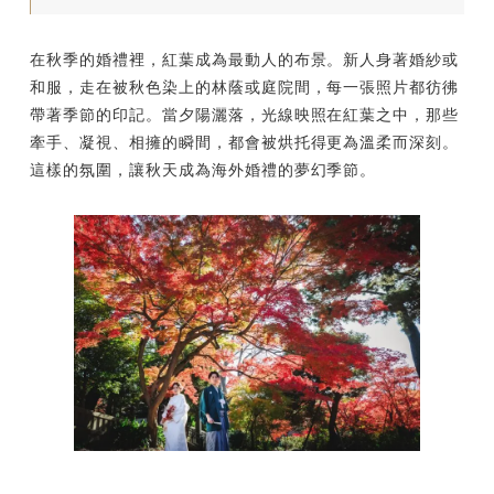
在秋季的婚禮裡，紅葉成為最動人的布景。新人身著婚紗或
和服，走在被秋色染上的林蔭或庭院間，每一張照片都彷彿
帶著季節的印記。當夕陽灑落，光線映照在紅葉之中，那些
牽手、凝視、相擁的瞬間，都會被烘托得更為溫柔而深刻。
這樣的氛圍，讓秋天成為海外婚禮的夢幻季節。