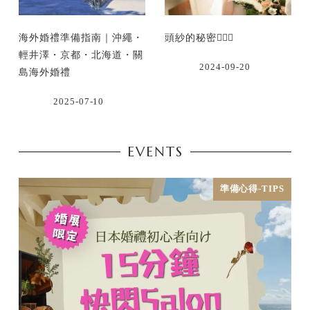
海外婚禮準備指南｜沖繩・
頭紗的秘密👰🏻‍♀
輕井澤・京都・北海道・關
2024-09-20
島海外婚禮
2025-07-10
EVENTS
準備心得-TIPS