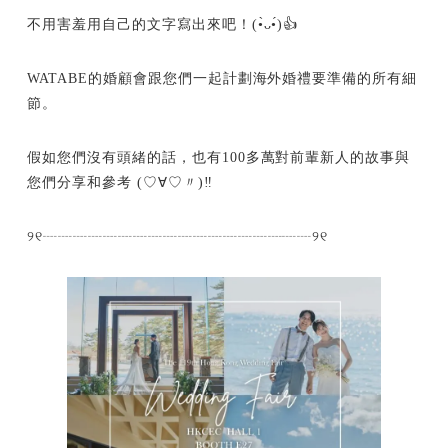
不用害羞用自己的文字寫出來吧！(•̀ᴗ•́)👍
WATABE的婚顧會跟您們一起計劃海外婚禮要準備的所有細
節。
假如您們沒有頭緒的話，也有100多萬對前輩新人的故事與
您們分享和參考 (♡∀♡〃)‼
୨୧┈┈┈┈┈┈┈┈┈┈┈┈┈┈┈┈┈┈୨୧