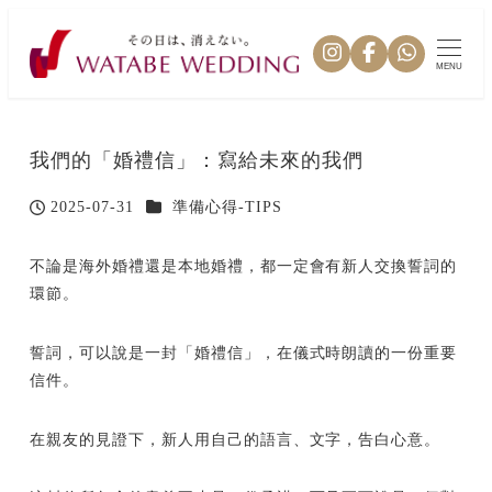
MENU
我們的「婚禮信」：寫給未來的我們
カテゴリー
2025-07-31
準備心得-TIPS
投稿日
不論是海外婚禮還是本地婚禮，都一定會有新人交換誓詞的
環節。
誓詞，可以說是一封「婚禮信」，在儀式時朗讀的一份重要
信件。
在親友的見證下，新人用自己的語言、文字，告白心意。