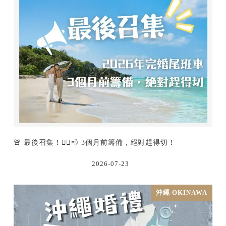
🚨 最後召集！🏃‍♂️💨 3個月前籌備，絕對趕得切！
2026-07-23
沖繩-OKINAWA