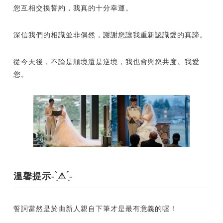
您互相交換誓約，我真的十分幸運。
深信我們的相識並非偶然，謝謝您讓我重新認識愛的真諦。
從今天後，不論是順境還是逆境，我也會與您共度。我愛
您。
溫馨提示- ̗̀⚠ ̖́-
誓詞當然是於由新人親自下筆才是最有意義的喔！