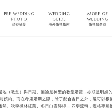
PRE WEDDING
WEDDING
MORE OF
PHOTO
GUIDE
WEDDING
婚紗攝影
海外婚禮指南
婚禮知多些
場地（教堂）與日期。無論是神聖的教堂婚禮，亦或是明媚
提前預約。而在考慮婚期之際，除了配合吉日之外，還可以根
盎然、秋季楓林紅葉、冬日白雪綿綿… 四季流轉，定格專屬