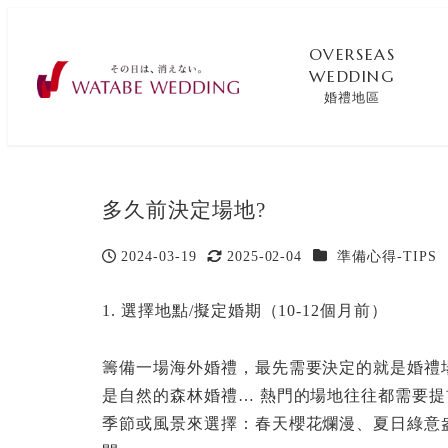
OVERSEAS
WEDDING
婚禮地區
多久前決定場地?
カテゴリー
2024-03-19
2025-02-04
準備心得-TIPS
投稿日
更新日
1. 選擇地點/擬定婚期（10-12個月前）
籌備一場海外婚禮，最先需要決定的就是婚禮
是自然的森林婚禮… 熱門的場地往往都需要
季節或風景來選擇：春天櫻花爛漫、夏日綠意