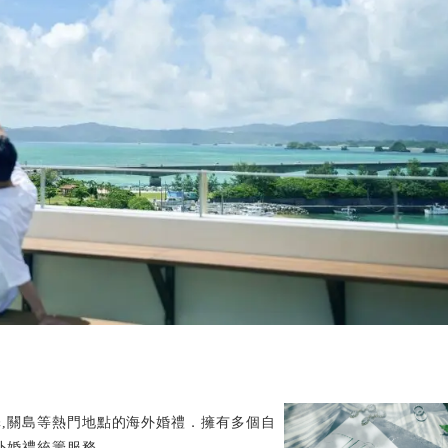
輕井澤,關島等熱門地點的海外婚禮．擁有多個自
外婚禮統籌服務。