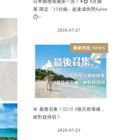
日本婚禮籌備第一步！✈💍 8月婚
展 限定「15分鐘」超速成快閃Salon
⏱️✨
2026-07-27
最新消息-NEWS
🚨 最後召集！🏃‍♂️💨 3個月前籌備，
絕對趕得切！
2026-07-23