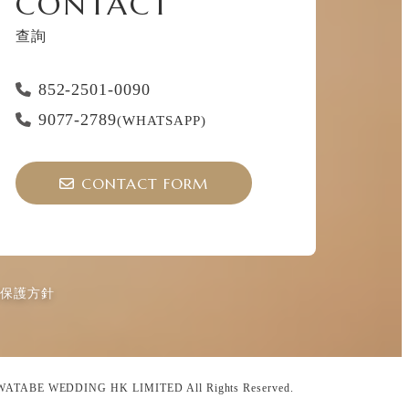
CONTACT
查詢
852-2501-0090
9077-2789
(WHATSAPP)
CONTACT FORM
權保護方針
ATABE WEDDING HK LIMITED All Rights Reserved.