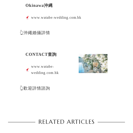
Okinawa沖縄
www.watabe-wedding.com.hk
👆沖繩婚攝詳情
CONTACT查詢
www.watabe-
wedding.com.hk
👆歡迎詳情諮詢
RELATED ARTICLES