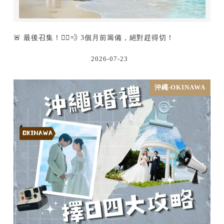
🚨 最後召集！🏃‍♂️💨 3個月前籌備，絕對趕得切！
2026-07-23
沖繩-OKINAWA