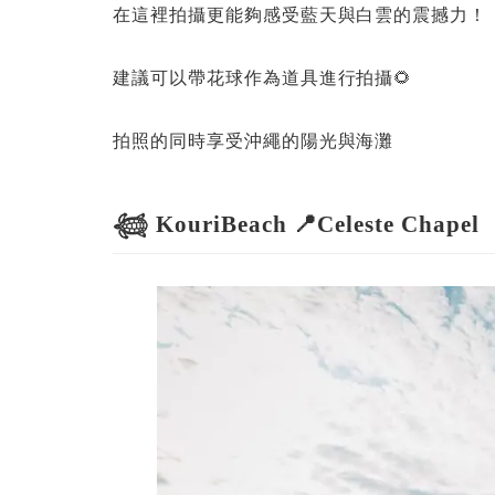
在這裡拍攝更能夠感受藍天與白雲的震撼力！
建議可以帶花球作為道具進行拍攝🌻
拍照的同時享受沖繩的陽光與海灘
𓆉 KouriBeach 📍Celeste Chapel