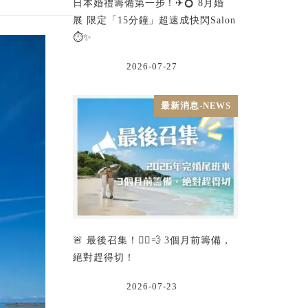
日本婚禮籌備第一步！✈💍 8月婚
展 限定「15分鐘」超速成快閃Salon
⏱️✨
2026-07-27
最新消息-NEWS
🚨 最後召集！🏃‍♂️💨 3個月前籌備，
絕對趕得切！
2026-07-23