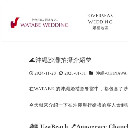
OVERSEAS
WEDDING
婚禮地區
🌊沖繩沙灘拍攝介紹💙
カテゴリー
2024-11-28
2025-01-31
沖繩-OKINAWA
投稿日
更新日
在WATABE 的沖繩婚禮套餐當中，都包含了沙
今天就來介紹一下在沖繩舉行婚禮的客人會到
𓆉 UzaBeach 📍Aquagrace Chape