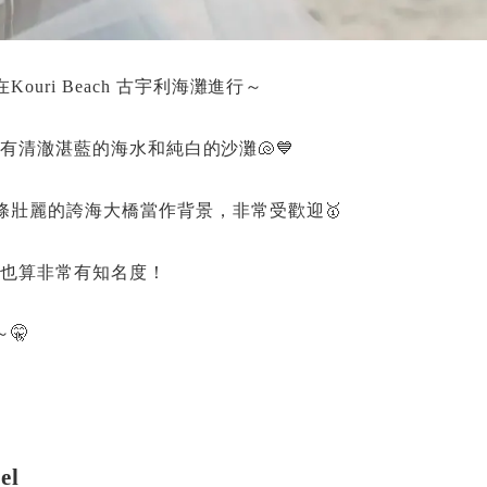
ri Beach 古宇利海灘進行～
，擁有清澈湛藍的海水和純白的沙灘🐚💙
條壯麗的誇海大橋當作背景，非常受歡迎🥇
ch也算非常有知名度！
🤫
el