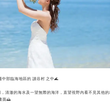
沖繩中部臨海地區的 讀谷村 之中🌊
為不同，清澈的海水及一望無際的海洋，直望視野內看不見其他
面🌅