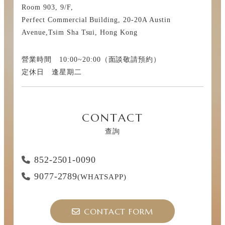
Room 903, 9/F,
Perfect Commercial Building, 20-20A Austin
Avenue,Tsim Sha Tsui, Hong Kong
營業時間 10:00~20:00（面談敬請預約）
定休日 逢星期二
CONTACT
查詢
852-2501-0090
9077-2789
(WHATSAPP)
CONTACT FORM