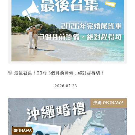
🚨 最後召集！🏃‍♂️💨 3個月前籌備，絕對趕得切！
2026-07-23
沖繩-OKINAWA