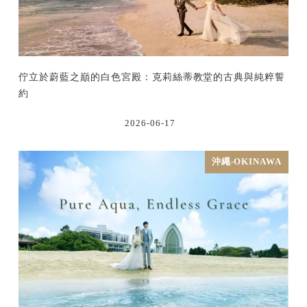
佇立於蔚藍之巔的白色宮殿：克莉絲蒂教堂的古典與純粹誓
約
2026-06-17
沖繩-OKINAWA