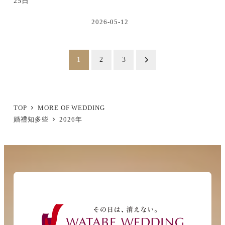
25日
2026-05-12
投
1
2
3
稿
の
ペ
TOP
MORE OF WEDDING
婚禮知多些
2026年
ー
ジ
送
り