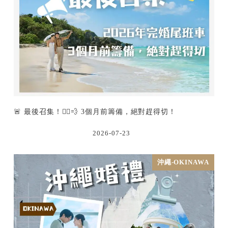
🚨 最後召集！🏃‍♂️💨 3個月前籌備，絕對趕得切！
2026-07-23
沖繩-OKINAWA