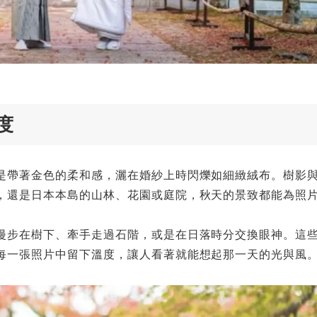
度
是帶著金色的柔和感，灑在婚紗上時閃爍如細緻絨布。樹影
，還是日本本島的山林、花園或庭院，秋天的景致都能為照
漫步在樹下、牽手走過石階，或是在日落時分交換眼神。這
每一張照片中留下溫度，讓人看著就能想起那一天的光與風