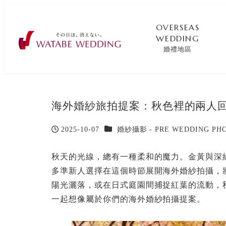
OVERSEAS
WEDDING
婚禮地區
海外婚紗旅拍提案：秋色裡的兩人
カテゴリー
2025-10-07
婚紗攝影 - PRE WEDDING PH
投稿日
秋天的光線，總有一種柔和的魔力。金黃與深
多準新人選擇在這個時節展開海外婚紗拍攝，
陽光灑落，或在日式庭園間捕捉紅葉的流動，
一起想像屬於你們的海外婚紗拍攝提案。