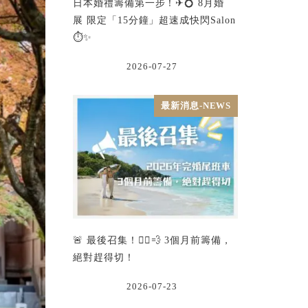
日本婚禮籌備第一步！✈💍 8月婚
展 限定「15分鐘」超速成快閃Salon
⏱️✨
2026-07-27
最新消息-NEWS
🚨 最後召集！🏃‍♂️💨 3個月前籌備，
絕對趕得切！
2026-07-23