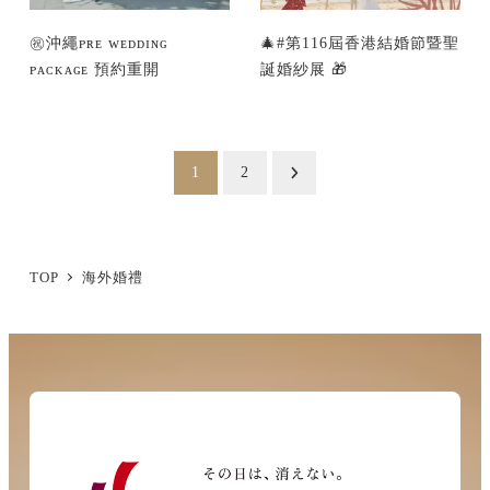
㊗沖繩ᴘʀᴇ ᴡᴇᴅᴅɪɴɢ
🎄#第116屆香港結婚節暨聖
ᴘᴀᴄᴋᴀɢᴇ 預約重開
誕婚紗展 🎁
投
1
2
稿
の
ペ
TOP
海外婚禮
ー
ジ
送
り