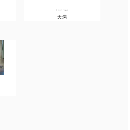
Tenma
天滿
リ
ン
ク