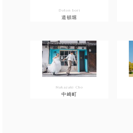
Doton bori
道頓堀
リ
リ
ン
ン
ク
ク
Nakazaki Cho
中崎町
リ
リ
ン
ン
ク
ク