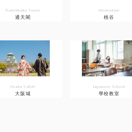
Tsutenkaku Tower
Momodani
通天閣
桃谷
リ
ン
ク
Osaka Catsle
Japanese School
大阪城
學校教室
リ
ン
ク