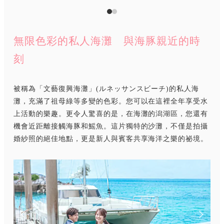
無限色彩的私人海灘 與海豚親近的時
刻
被稱為「文藝復興海灘」(ルネッサンスビーチ)的私人海
灘，充滿了祖母綠等多變的色彩。您可以在這裡全年享受水
上活動的樂趣。更令人驚喜的是，在海灘的潟湖區，您還有
機會近距離接觸海豚和鰩魚。這片獨特的沙灘，不僅是拍攝
婚紗照的絕佳地點，更是新人與賓客共享海洋之樂的祕境。