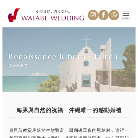
MENU
Renaissance Ribera Church
麗貝菈教堂
海豚與自然的祝福 沖繩唯一的感動婚禮
麗貝菈教堂座落於生態豐富、珊瑚礁眾多的恩納村，這裡一