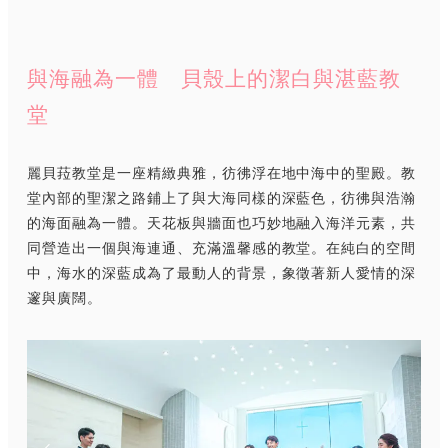
與海融為一體 貝殼上的潔白與湛藍教
堂
麗貝菈教堂是一座精緻典雅，彷彿浮在地中海中的聖殿。教
堂內部的聖潔之路鋪上了與大海同樣的深藍色，彷彿與浩瀚
的海面融為一體。天花板與牆面也巧妙地融入海洋元素，共
同營造出一個與海連通、充滿溫馨感的教堂。在純白的空間
中，海水的深藍成為了最動人的背景，象徵著新人愛情的深
邃與廣闊。