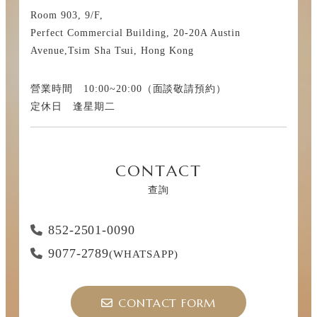
Room 903, 9/F,
Perfect Commercial Building, 20-20A Austin
Avenue,Tsim Sha Tsui, Hong Kong
營業時間 10:00~20:00（面談敬請預約）
定休日 逢星期二
CONTACT
查詢
852-2501-0090
9077-2789
(WHATSAPP)
CONTACT FORM