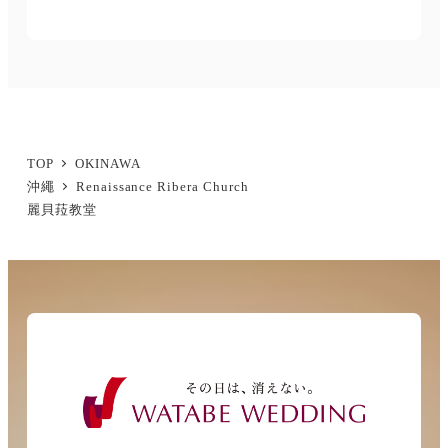
TOP
OKINAWA
沖繩
Renaissance Ribera Church
麗貝菈教堂