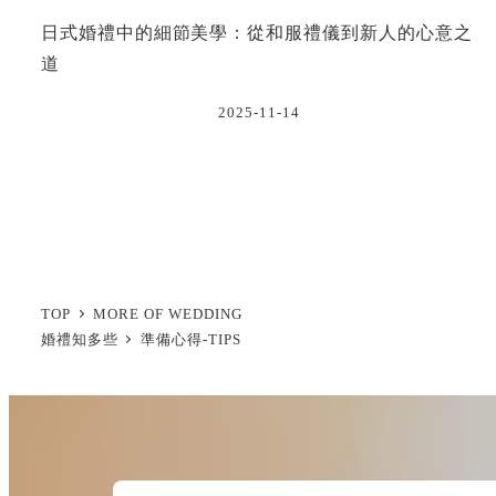
日式婚禮中的細節美學：從和服禮儀到新人的心意之
道
2025-11-14
投
稿
の
TOP
MORE OF WEDDING
ペ
婚禮知多些
準備心得-TIPS
ー
ジ
送