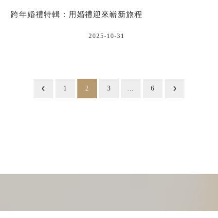
跨年婚禮特輯：用婚禮迎來嶄新旅程
2025-10-31
1
2
3
…
6