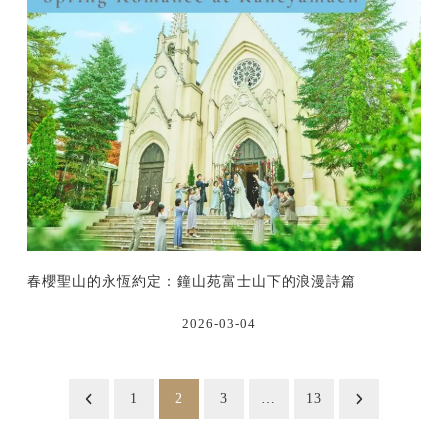
春櫻聖山的永恆約定：鐘山苑富士山下的浪漫詩篇
2026-03-04
投
1
2
3
…
13
稿