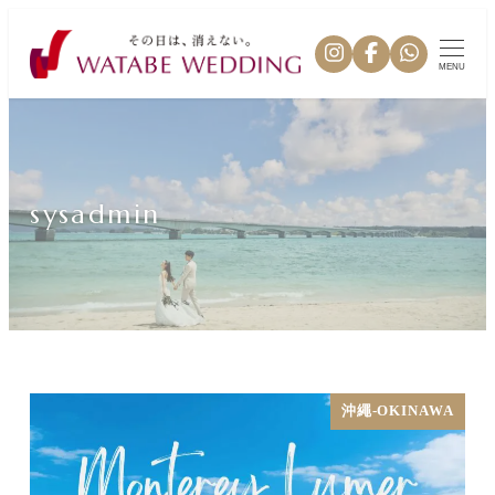
MENU
sysadmin
沖繩-OKINAWA