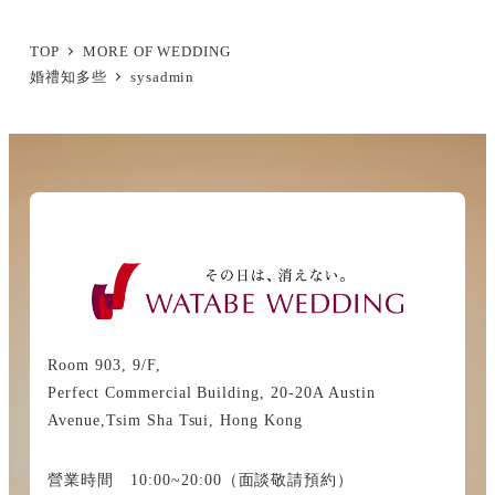
の
ペ
TOP
MORE OF WEDDING
婚禮知多些
sysadmin
ー
ジ
送
り
Room 903, 9/F,
Perfect Commercial Building, 20-20A Austin
Avenue,Tsim Sha Tsui, Hong Kong
營業時間 10:00~20:00（面談敬請預約）